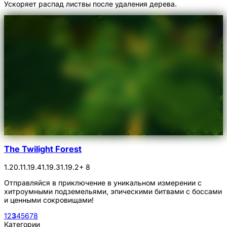
Ускоряет распад листвы после удаления дерева.
The Twilight Forest
1.20.1
1.19.4
1.19.3
1.19.2
+ 8
Отправляйся в приключение в уникальном измерении с
хитроумными подземельями, эпическими битвами с боссами
и ценными сокровищами!
1
2
3
4
5
6
7
8
Категории