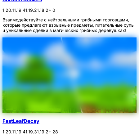
1.20.1
1.19.4
1.19.2
1.18.2
+ 0
Взаимодействуйте с нейтральными грибными торговцами,
которые предлагают взрывные предметы, питательные супы
и уникальные сделки в магических грибных деревушках!
FastLeafDecay
1.20.1
1.19.4
1.19.3
1.19.2
+ 28