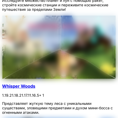
Исследуйте множество планет и лун с помощью ракет,
стройте космические станции и переживите космические
путешествия за пределами Земли!
Whisper Woods
1.19.2
1.18.2
1.17.1
1.16.5
+ 1
Представляет жуткую тему леса с уникальными
существами, зловещими предметами и духом мини-босса с
огненными атаками.