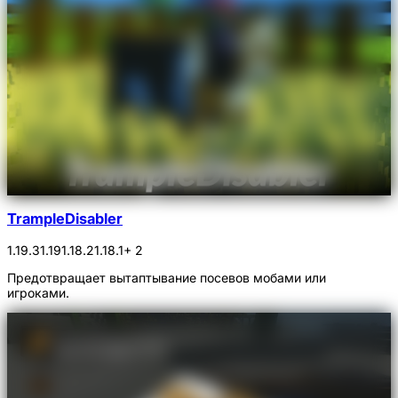
TrampleDisabler
1.19.3
1.19
1.18.2
1.18.1
+ 2
Предотвращает вытаптывание посевов мобами или
игроками.