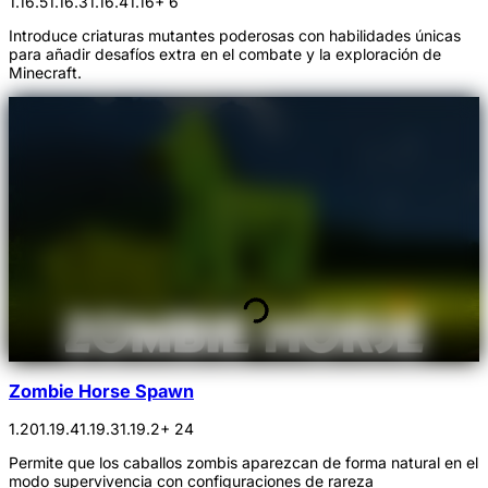
1.16.5
1.16.3
1.16.4
1.16
+ 6
Introduce criaturas mutantes poderosas con habilidades únicas
para añadir desafíos extra en el combate y la exploración de
Minecraft.
Zombie Horse Spawn
1.20
1.19.4
1.19.3
1.19.2
+ 24
Permite que los caballos zombis aparezcan de forma natural en el
modo supervivencia con configuraciones de rareza