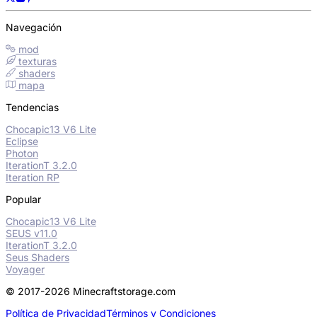
Navegación
mod
texturas
shaders
mapa
Tendencias
Chocapic13 V6 Lite
Eclipse
Photon
IterationT 3.2.0
Iteration RP
Popular
Chocapic13 V6 Lite
SEUS v11.0
IterationT 3.2.0
Seus Shaders
Voyager
© 2017-2026 Minecraftstorage.com
Política de Privacidad
Términos y Condiciones