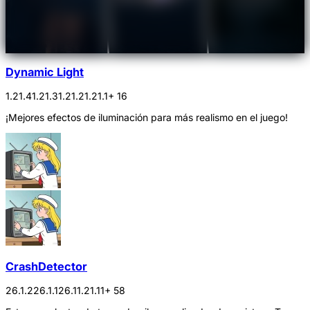
Dynamic Light
1.21.4
1.21.3
1.21.2
1.21.1
+ 16
¡Mejores efectos de iluminación para más realismo en el juego!
CrashDetector
26.1.2
26.1.1
26.1
1.21.11
+ 58