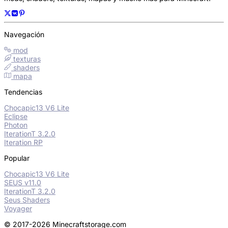
Navegación
mod
texturas
shaders
mapa
Tendencias
Chocapic13 V6 Lite
Eclipse
Photon
IterationT 3.2.0
Iteration RP
Popular
Chocapic13 V6 Lite
SEUS v11.0
IterationT 3.2.0
Seus Shaders
Voyager
© 2017-2026 Minecraftstorage.com