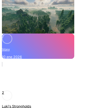
1
Voxy
10 ene 2026
2
Luki's Strongholds