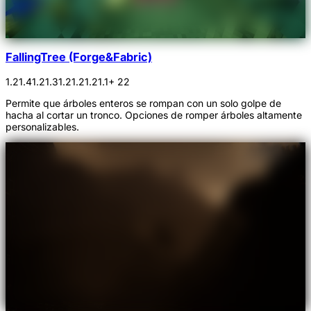
FallingTree (Forge&Fabric)
1.21.4
1.21.3
1.21.2
1.21.1
+ 22
Permite que árboles enteros se rompan con un solo golpe de
hacha al cortar un tronco. Opciones de romper árboles altamente
personalizables.