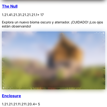
The Null
1.21.4
1.21.3
1.21.2
1.21.1
+ 17
Explora un nuevo bioma oscuro y aterrador. ¡CUIDADO! ¡Los ojos
están observando!
Enclosure
1.21.2
1.21.1
1.21
1.20.4
+ 5