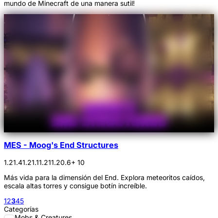
mundo de Minecraft de una manera sutil!
MES - Moog's End Structures
1.21.4
1.21.1
1.21
1.20.6
+ 10
Más vida para la dimensión del End. Explora meteoritos caídos,
escala altas torres y consigue botín increíble.
1
2
3
4
5
Categorías
Mobs & Creatures