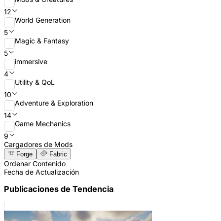
12
World Generation
5
Magic & Fantasy
5
immersive
4
Utility & QoL
10
Adventure & Exploration
14
Game Mechanics
9
Cargadores de Mods
Forge
Fabric
Ordenar Contenido
Fecha de Actualización
Publicaciones de Tendencia