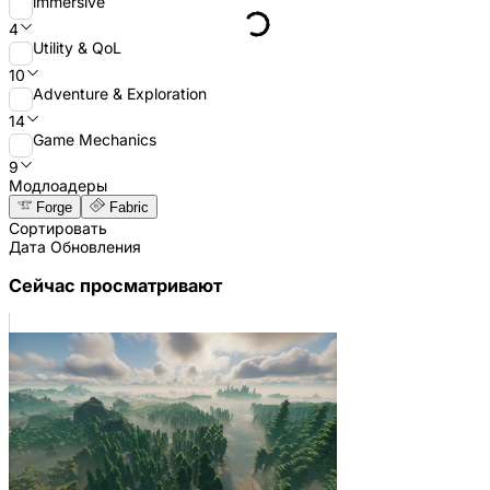
immersive
4
Utility & QoL
10
Adventure & Exploration
14
Game Mechanics
9
Модлоадеры
Forge
Fabric
Сортировать
Дата Обновления
Сейчас просматривают