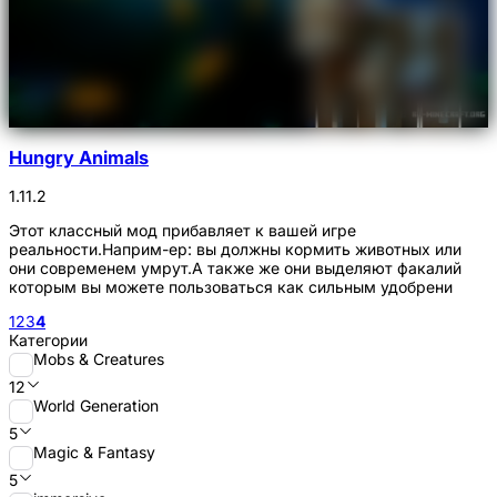
Hungry Animals
1.11.2
Этот классный мод прибавляет к вашей игре
реальности.Наприм-ер: вы должны кормить животных или
они современем умрут.А также же они выделяют факалий
которым вы можете пользоваться как сильным удобрени
1
2
3
4
Категории
Mobs & Creatures
12
World Generation
5
Magic & Fantasy
5