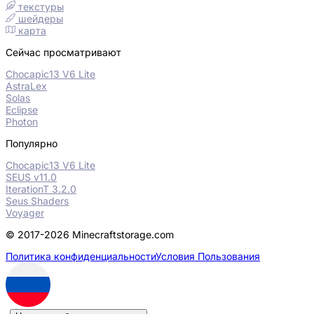
текстуры
шейдеры
карта
Сейчас просматривают
Chocapic13 V6 Lite
AstraLex
Solas
Eclipse
Photon
Популярно
Chocapic13 V6 Lite
SEUS v11.0
IterationT 3.2.0
Seus Shaders
Voyager
© 2017-2026 Minecraftstorage.com
Политика конфиденциальности
Условия Пользования