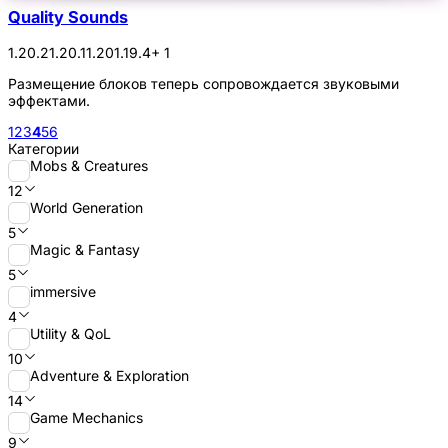
Quality Sounds
1.20.2
1.20.1
1.20
1.19.4
+ 1
Размещение блоков теперь сопровождается звуковыми
эффектами.
1
2
3
4
5
6
Категории
Mobs & Creatures
12
World Generation
5
Magic & Fantasy
5
immersive
4
Utility & QoL
10
Adventure & Exploration
14
Game Mechanics
9