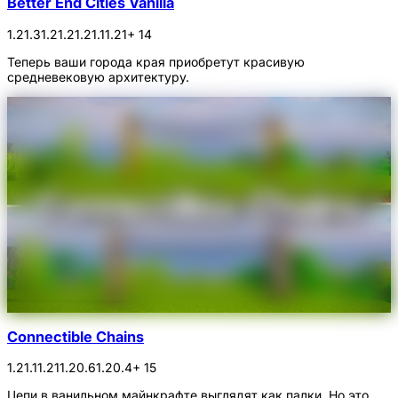
Better End Cities Vanilla
1.21.3
1.21.2
1.21.1
1.21
+ 14
Теперь ваши города края приобретут красивую
средневековую архитектуру.
Connectible Chains
1.21.1
1.21
1.20.6
1.20.4
+ 15
Цепи в ванильном майнкрафте выглядят как палки. Но это