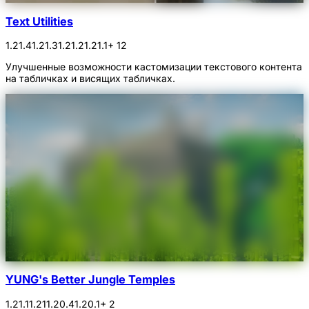
Text Utilities
1.21.4
1.21.3
1.21.2
1.21.1
+ 12
Улучшенные возможности кастомизации текстового контента
на табличках и висящих табличках.
YUNG's Better Jungle Temples
1.21.1
1.21
1.20.4
1.20.1
+ 2