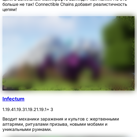
больше не так! Connectible Chains добавит реалистичность
цепям!
Infectum
1.19.4
1.19.3
1.19.2
1.19.1
+ 3
Вводит механики заражения и культов с жертвенными
алтарями, ритуалами призыва, новыми мобами и
уникальными руинами.