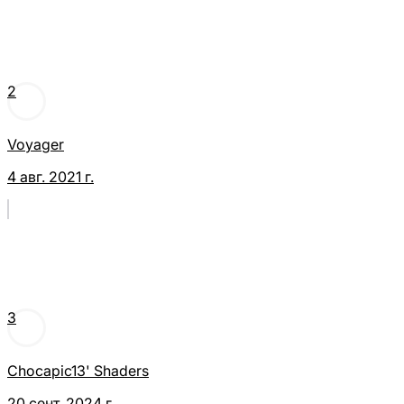
2
Voyager
4 авг. 2021 г.
3
Chocapic13' Shaders
20 сент. 2024 г.