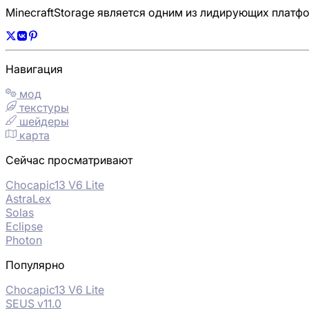
MinecraftStorage является одним из лидирующих платф
Навигация
мод
текстуры
шейдеры
карта
Сейчас просматривают
Chocapic13 V6 Lite
AstraLex
Solas
Eclipse
Photon
Популярно
Chocapic13 V6 Lite
SEUS v11.0