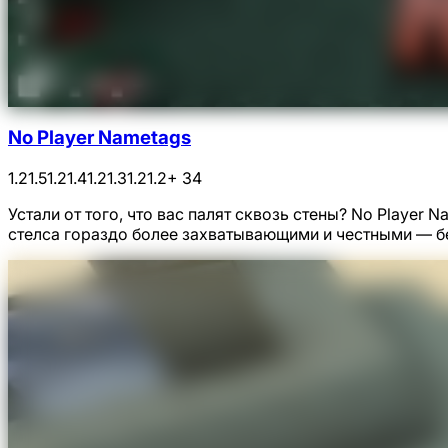
No Player Nametags
1.21.5
1.21.4
1.21.3
1.21.2
+ 34
Устали от того, что вас палят сквозь стены? No Playe
стелса гораздо более захватывающими и честными — б