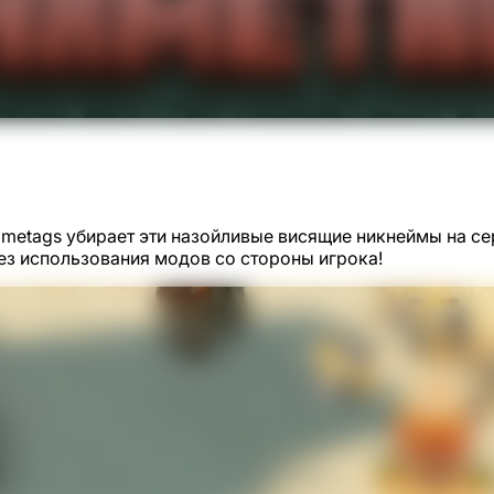
r Nametags убирает эти назойливые висящие никнеймы на 
ез использования модов со стороны игрока!