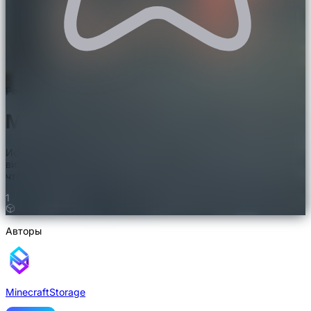
Рейтинг 5.0/5.0. 1 голос
Мод Gaia Dimension
Исследуйте уникальное волшебное измерение с особыми
визуальными эффектами и фишками. Постройте портал,
чтобы попасть в мистическое Измерение Гайи.
1
Авторы
MinecraftStorage