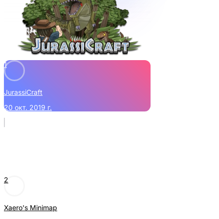
1
JurassiCraft
20 окт. 2019 г.
2
Xaero's Minimap