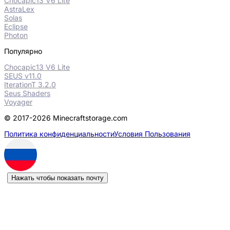
Chocapic13 V6 Lite
AstraLex
Solas
Eclipse
Photon
Популярно
Chocapic13 V6 Lite
SEUS v11.0
IterationT 3.2.0
Seus Shaders
Voyager
© 2017-2026 Minecraftstorage.com
Политика конфиденциальности
Условия Пользования
Нажать чтобы показать почту