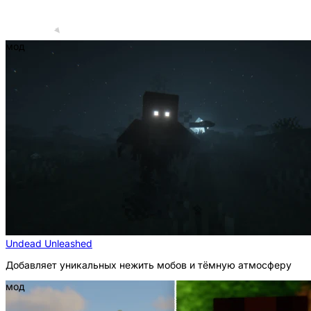
мод
Undead Unleashed
Добавляет уникальных нежить мобов и тёмную атмосферу
мод