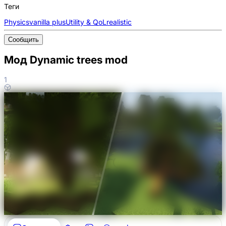
Теги
Physics
vanilla plus
Utility & QoL
realistic
Сообщить
Мод Dynamic trees mod
1