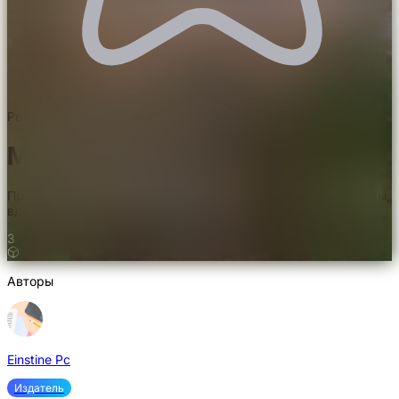
Рейтинг 5.0/5.0. 1 голос
Мод Greek Fantasy
Представляет мифические существа, предметы и структуры,
вдохновленные греческой мифологией
3
Авторы
Einstine Pc
Издатель