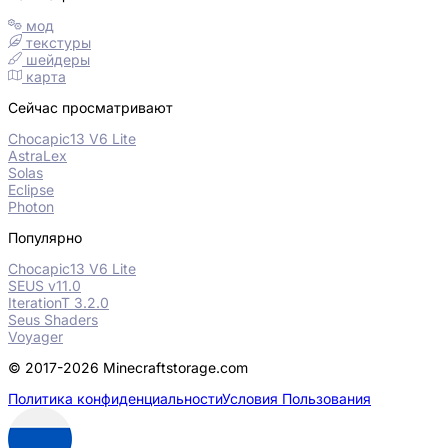
мод
текстуры
шейдеры
карта
Сейчас просматривают
Chocapic13 V6 Lite
AstraLex
Solas
Eclipse
Photon
Популярно
Chocapic13 V6 Lite
SEUS v11.0
IterationT 3.2.0
Seus Shaders
Voyager
© 2017-2026 Minecraftstorage.com
Политика конфиденциальности
Условия Пользования