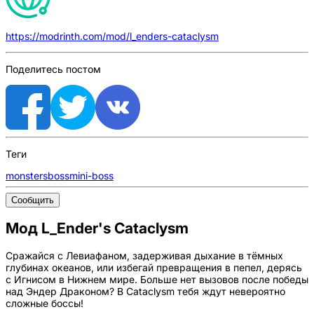
https://modrinth.com/mod/l_enders-cataclysm
Поделитесь постом
Теги
monsters
boss
mini-boss
Сообщить
Мод L_Ender's Cataclysm
Сражайся с Левиафаном, задерживая дыхание в тёмных
глубинах океанов, или избегай превращения в пепел, дерясь
с Игнисом в Нижнем мире. Больше нет вызовов после победы
над Эндер Драконом? В Cataclysm тебя ждут невероятно
сложные боссы!