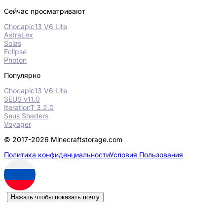
Сейчас просматривают
Chocapic13 V6 Lite
AstraLex
Solas
Eclipse
Photon
Популярно
Chocapic13 V6 Lite
SEUS v11.0
IterationT 3.2.0
Seus Shaders
Voyager
© 2017-2026 Minecraftstorage.com
Политика конфиденциальности
Условия Пользования
Нажать чтобы показать почту