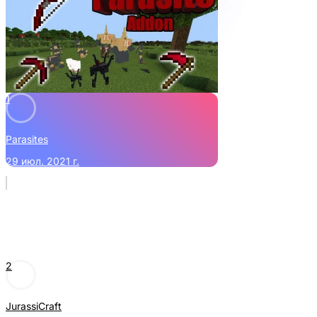
1
Parasites
29 июл. 2021 г.
2
JurassiCraft