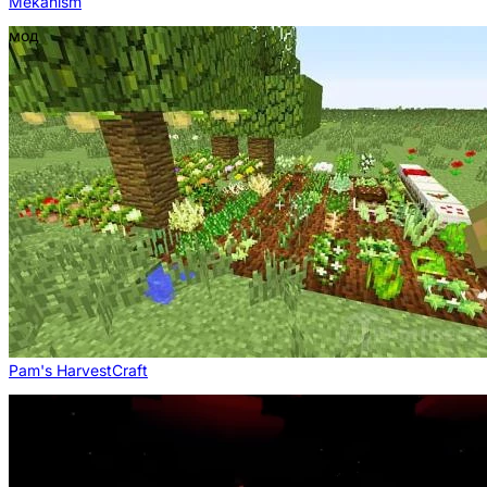
Mekanism
мод
Pam's HarvestCraft
мод