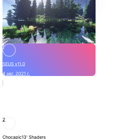
1
SEUS v11.0
4 авг. 2021 г.
2
Chocapic13' Shaders