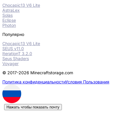
Chocapic13 V6 Lite
AstraLex
Solas
Eclipse
Photon
Популярно
Chocapic13 V6 Lite
SEUS v11.0
IterationT 3.2.0
Seus Shaders
Voyager
© 2017-2026 Minecraftstorage.com
Политика конфиденциальности
Условия Пользования
Нажать чтобы показать почту