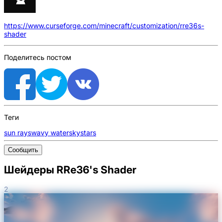
https://www.curseforge.com/minecraft/customization/rre36s-
shader
Поделитесь постом
Теги
sun rays
wavy water
sky
stars
Сообщить
Шейдеры RRe36's Shader
2