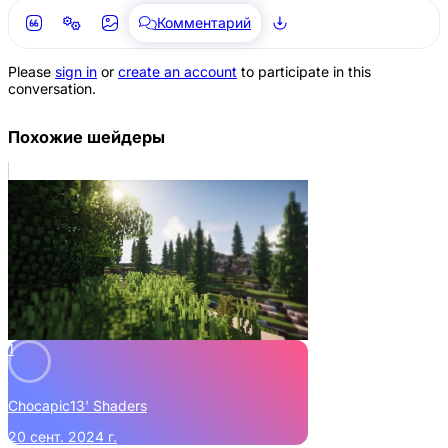
Комментарий
Please
sign in
or
create an account
to participate in this
conversation.
Похожие шейдеры
1
Chocapic13' Shaders
20 сент. 2024 г.