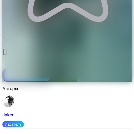
Пока не проголосован
Шейдеры SEUS v11.0
7
Смотреть Видео
Авторы
Jaker
Издатель