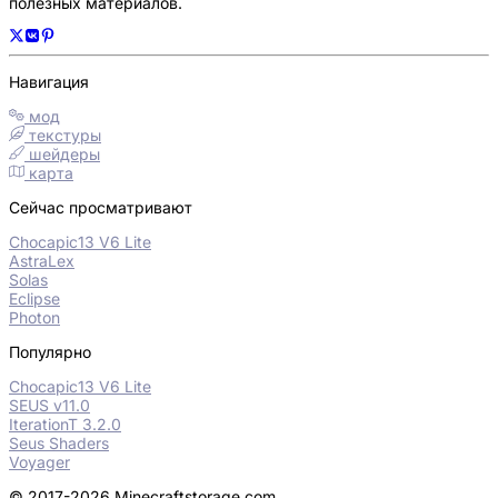
полезных материалов.
Навигация
мод
текстуры
шейдеры
карта
Сейчас просматривают
Chocapic13 V6 Lite
AstraLex
Solas
Eclipse
Photon
Популярно
Chocapic13 V6 Lite
SEUS v11.0
IterationT 3.2.0
Seus Shaders
Voyager
© 2017-2026 Minecraftstorage.com