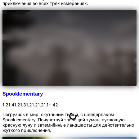
приключения во всех трёх измерениях.
Spooklementary
1.21.4
1.21.3
1.21.2
1.21.1
+ 42
Погрузись в мир, окутанный тьмой, с шейдерпаком
Spooklementary. Почувствуй зловещий туман, пугающую
красную луну и затемнённые ландшафты для действительно
жуткого приключения.