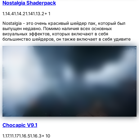
Nostalgia Shaderpack
1.14.4
1.14.2
1.14
1.13.2
+ 1
Nostalgia - это очень красивый шейдер пак, который был
выпущен недавно. Помимо наличия всех основных
визуальных эффектов, которых включают в себя
большинство шейдеров, он также включает в себя удивите
Chocapic V9.1
1.17.1
1.17
1.16.5
1.16.3
+ 10