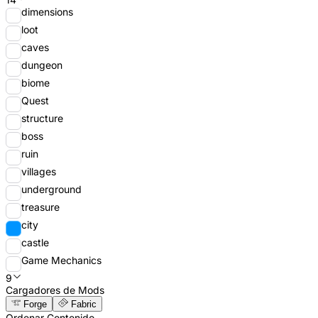
dimensions
loot
caves
dungeon
biome
Quest
structure
boss
ruin
villages
underground
treasure
city
castle
Game Mechanics
9
Cargadores de Mods
Forge
Fabric
Ordenar Contenido