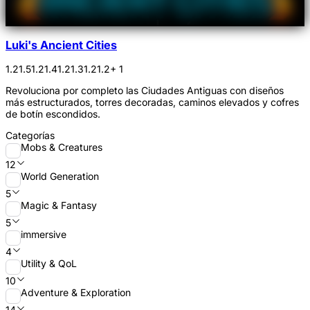
Luki's Ancient Cities
1.21.5
1.21.4
1.21.3
1.21.2
+ 1
Revoluciona por completo las Ciudades Antiguas con diseños
más estructurados, torres decoradas, caminos elevados y cofres
de botín escondidos.
Categorías
Mobs & Creatures
12
World Generation
5
Magic & Fantasy
5
immersive
4
Utility & QoL
10
Adventure & Exploration
14