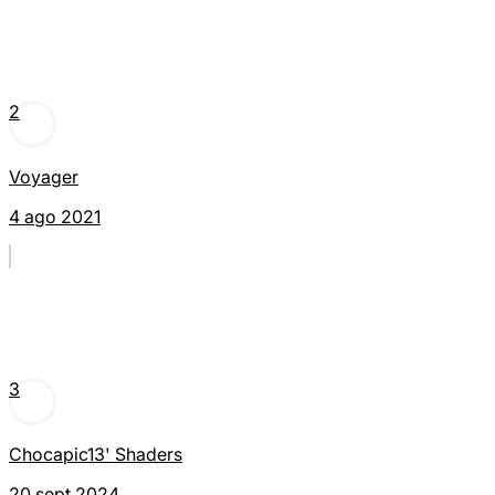
2
Voyager
4 ago 2021
3
Chocapic13' Shaders
20 sept 2024