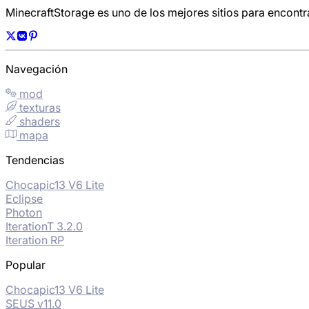
MinecraftStorage es uno de los mejores sitios para encont
Navegación
mod
texturas
shaders
mapa
Tendencias
Chocapic13 V6 Lite
Eclipse
Photon
IterationT 3.2.0
Iteration RP
Popular
Chocapic13 V6 Lite
SEUS v11.0