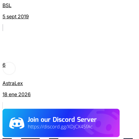
BSL
5 sept 2019
6
AstraLex
18 ene 2026