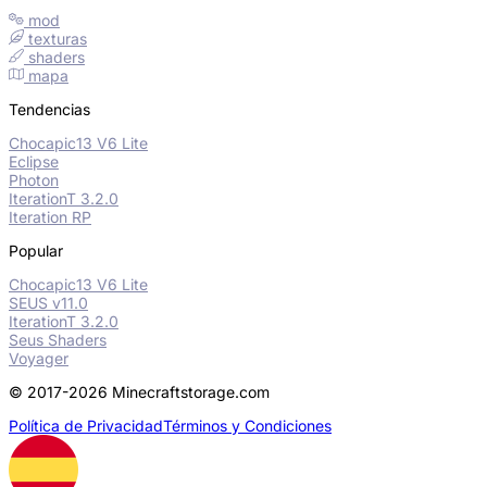
mod
texturas
shaders
mapa
Tendencias
Chocapic13 V6 Lite
Eclipse
Photon
IterationT 3.2.0
Iteration RP
Popular
Chocapic13 V6 Lite
SEUS v11.0
IterationT 3.2.0
Seus Shaders
Voyager
© 2017-2026 Minecraftstorage.com
Política de Privacidad
Términos y Condiciones