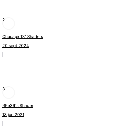
2
Chocapic13' Shaders
20 sept 2024
3
RRe36's Shader
18 jun 2021