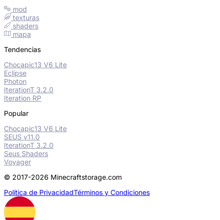
mod
texturas
shaders
mapa
Tendencias
Chocapic13 V6 Lite
Eclipse
Photon
IterationT 3.2.0
Iteration RP
Popular
Chocapic13 V6 Lite
SEUS v11.0
IterationT 3.2.0
Seus Shaders
Voyager
© 2017-2026 Minecraftstorage.com
Política de Privacidad
Términos y Condiciones