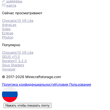
шейдеры
карта
Сейчас просматривают
Chocapic13 V6 Lite
AstraLex
Solas
Eclipse
Photon
Популярно
Chocapic13 V6 Lite
SEUS v11.0
IterationT 3.2.0
Seus Shaders
Voyager
© 2017-2026 Minecraftstorage.com
Политика конфиденциальности
Условия Пользования
Нажать чтобы показать почту