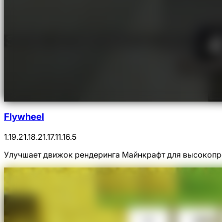
Flywheel
1.19.2
1.18.2
1.17.1
1.16.5
Улучшает движок рендеринга Майнкрафт для высокопр