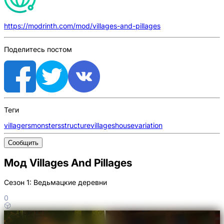
https://modrinth.com/mod/villages-and-pillages
Поделитесь постом
Теги
villagers
monsters
structure
villages
house
variation
Сообщить
Мод Villages And Pillages
Сезон 1: Ведьмацкие деревни
0