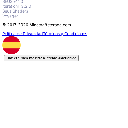
SEUS v11.0
IterationT 3.2.0
Seus Shaders
Voyager
© 2017-2026 Minecraftstorage.com
Política de Privacidad
Términos y Condiciones
Haz clic para mostrar el correo electrónico