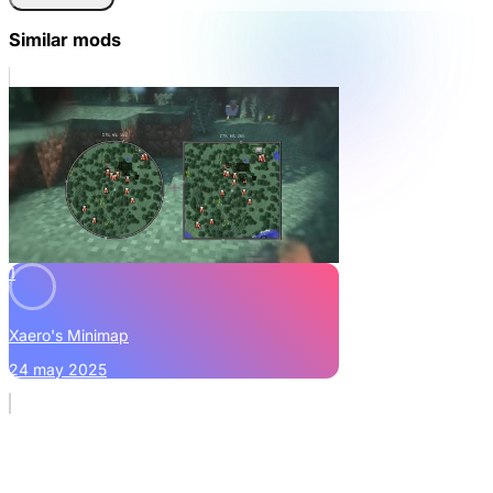
Similar mods
1
Xaero's Minimap
24 may 2025