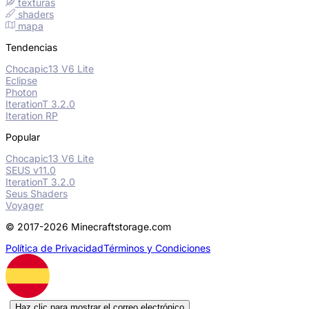
texturas
shaders
mapa
Tendencias
Chocapic13 V6 Lite
Eclipse
Photon
IterationT 3.2.0
Iteration RP
Popular
Chocapic13 V6 Lite
SEUS v11.0
IterationT 3.2.0
Seus Shaders
Voyager
© 2017-2026 Minecraftstorage.com
Política de Privacidad
Términos y Condiciones
Haz clic para mostrar el correo electrónico