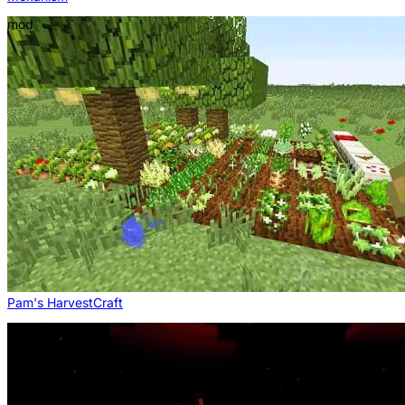
mod
Pam's HarvestCraft
mod