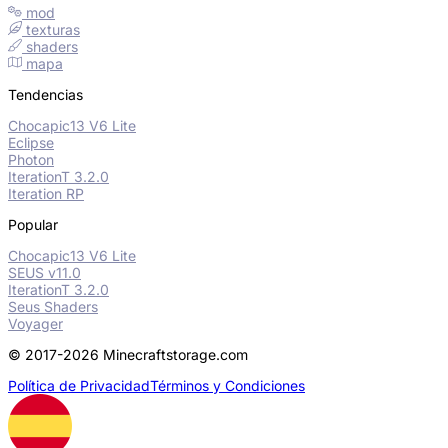
mod
texturas
shaders
mapa
Tendencias
Chocapic13 V6 Lite
Eclipse
Photon
IterationT 3.2.0
Iteration RP
Popular
Chocapic13 V6 Lite
SEUS v11.0
IterationT 3.2.0
Seus Shaders
Voyager
© 2017-2026 Minecraftstorage.com
Política de Privacidad
Términos y Condiciones