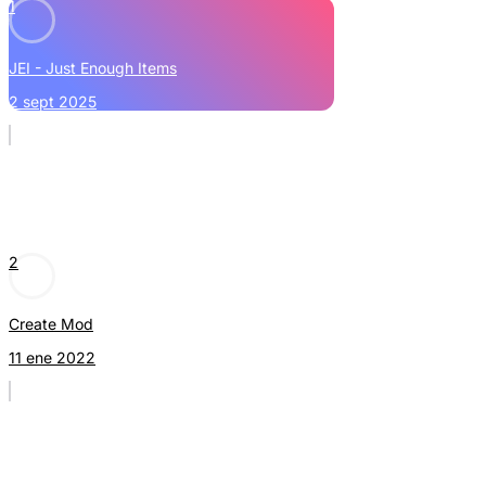
1
JEI - Just Enough Items
2 sept 2025
2
Create Mod
11 ene 2022