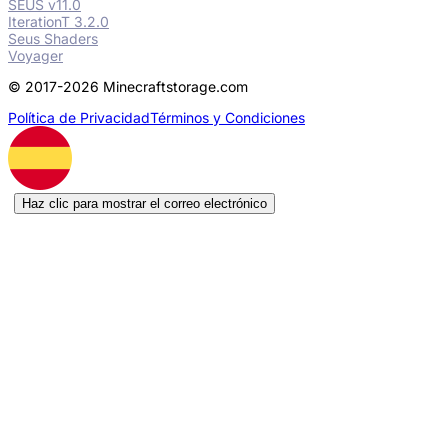
SEUS v11.0
IterationT 3.2.0
Seus Shaders
Voyager
© 2017-2026 Minecraftstorage.com
Política de Privacidad
Términos y Condiciones
Haz clic para mostrar el correo electrónico