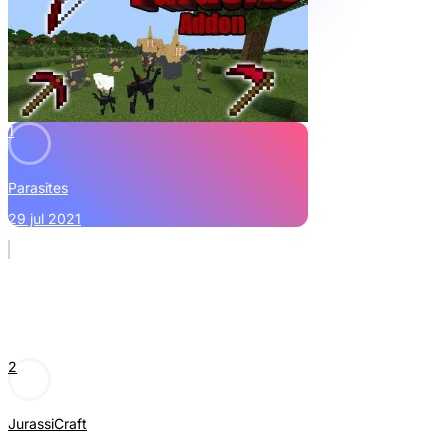
1
Parasites
29 jul 2021
2
JurassiCraft