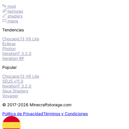
mod
texturas
shaders
mapa
Tendencias
Chocapic13 V6 Lite
Eclipse
Photon
IterationT 3.2.0
Iteration RP
Popular
Chocapic13 V6 Lite
SEUS v11.0
IterationT 3.2.0
Seus Shaders
Voyager
© 2017-2026 Minecraftstorage.com
Política de Privacidad
Términos y Condiciones