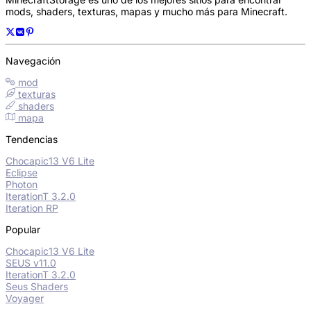
mods, shaders, texturas, mapas y mucho más para Minecraft.
Navegación
mod
texturas
shaders
mapa
Tendencias
Chocapic13 V6 Lite
Eclipse
Photon
IterationT 3.2.0
Iteration RP
Popular
Chocapic13 V6 Lite
SEUS v11.0
IterationT 3.2.0
Seus Shaders
Voyager