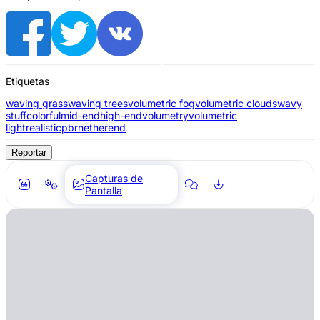
Etiquetas
waving grass
waving trees
volumetric fog
volumetric clouds
wavy
stuff
colorful
mid-end
high-end
volumetry
volumetric
light
realistic
pbr
nether
end
Reportar
Capturas de
Pantalla